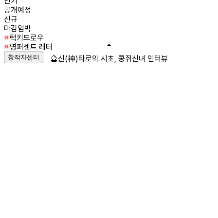
인기
공개예정
신규
마감임박
럭키드로우
영퍼센트 레터
창작자센터
🔮신(神)타로의 시초, 콩쥐신녀 인터뷰