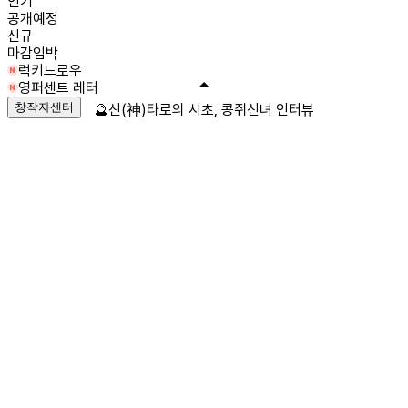
인기
공개예정
신규
마감임박
럭키드로우
영퍼센트 레터
창작자센터
🔮신(神)타로의 시초, 콩쥐신녀 인터뷰