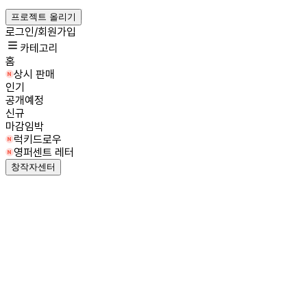
프로젝트 올리기
로그인/회원가입
카테고리
홈
상시 판매
인기
공개예정
신규
마감임박
럭키드로우
영퍼센트 레터
창작자센터