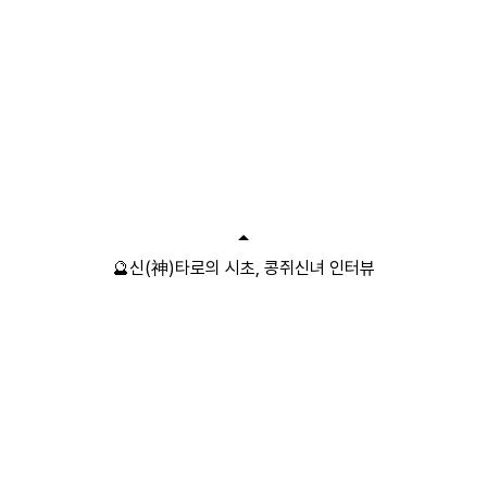
🔮신(神)타로의 시초, 콩쥐신녀 인터뷰