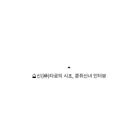
🔮신(神)타로의 시초, 콩쥐신녀 인터뷰