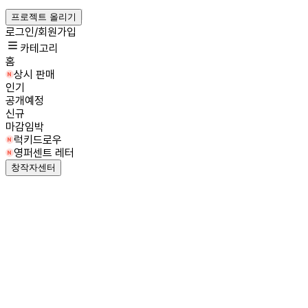
프로젝트 올리기
로그인/회원가입
카테고리
홈
상시 판매
인기
공개예정
신규
마감임박
럭키드로우
영퍼센트 레터
창작자센터