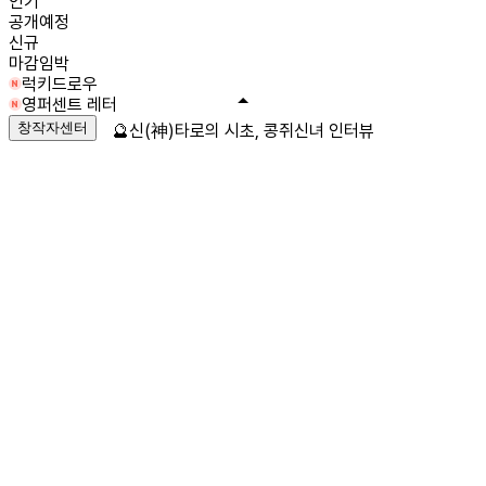
인기
공개예정
신규
마감임박
럭키드로우
영퍼센트 레터
창작자센터
🔮신(神)타로의 시초, 콩쥐신녀 인터뷰