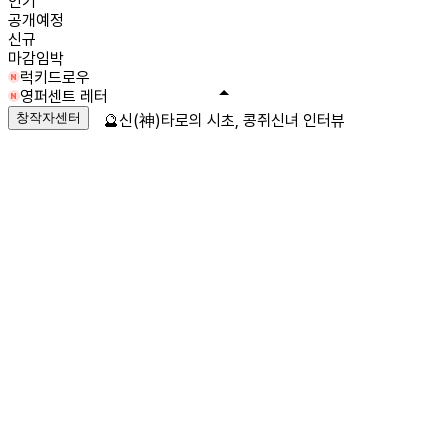
인기
공개예정
신규
마감임박
럭키드로우
영퍼센트 레터
창작자센터
🔮신(神)타로의 시초, 콩쥐신녀 인터뷰