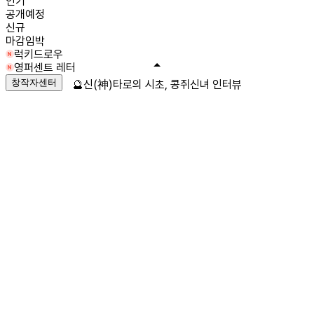
인기
공개예정
신규
마감임박
럭키드로우
영퍼센트 레터
창작자센터
🔮신(神)타로의 시초, 콩쥐신녀 인터뷰