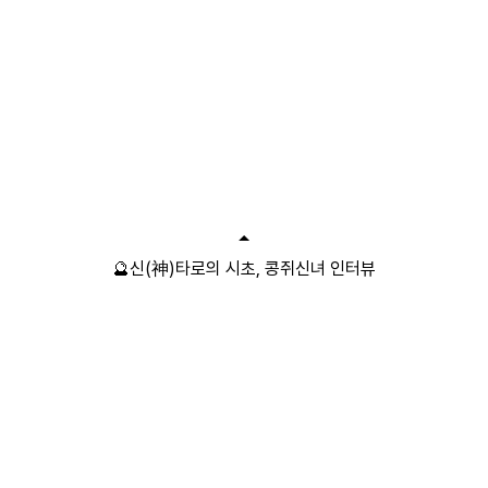
🔮신(神)타로의 시초, 콩쥐신녀 인터뷰