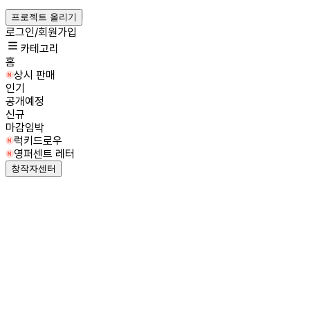
프로젝트 올리기
로그인/회원가입
카테고리
홈
상시 판매
인기
공개예정
신규
마감임박
럭키드로우
영퍼센트 레터
창작자센터