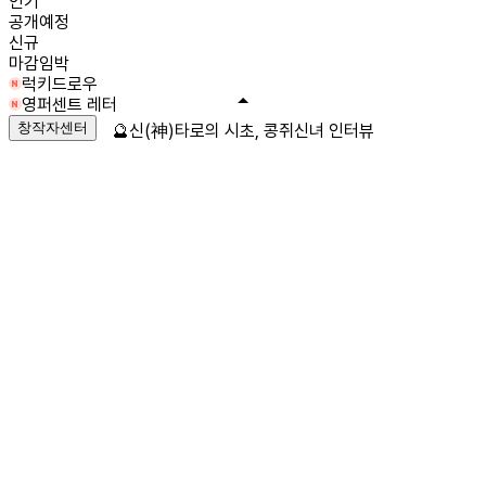
인기
공개예정
신규
마감임박
럭키드로우
영퍼센트 레터
창작자센터
🔮신(神)타로의 시초, 콩쥐신녀 인터뷰