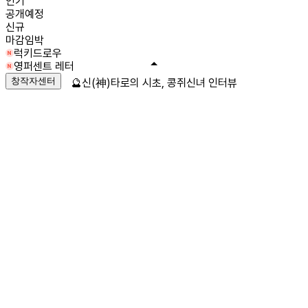
인기
공개예정
신규
마감임박
럭키드로우
영퍼센트 레터
창작자센터
🔮신(神)타로의 시초, 콩쥐신녀 인터뷰