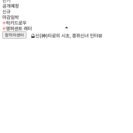
인기
공개예정
신규
마감임박
럭키드로우
영퍼센트 레터
창작자센터
🔮신(神)타로의 시초, 콩쥐신녀 인터뷰