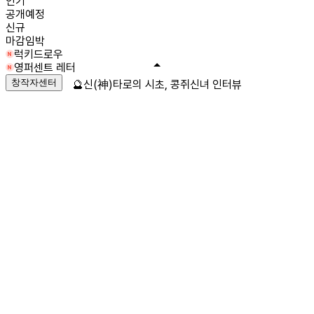
인기
공개예정
신규
마감임박
럭키드로우
영퍼센트 레터
창작자센터
🔮신(神)타로의 시초, 콩쥐신녀 인터뷰