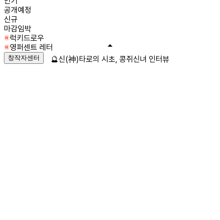
인기
공개예정
신규
마감임박
럭키드로우
영퍼센트 레터
창작자센터
🔮신(神)타로의 시초, 콩쥐신녀 인터뷰