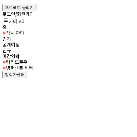
프로젝트 올리기
로그인/회원가입
카테고리
홈
상시 판매
인기
공개예정
신규
마감임박
럭키드로우
영퍼센트 레터
창작자센터