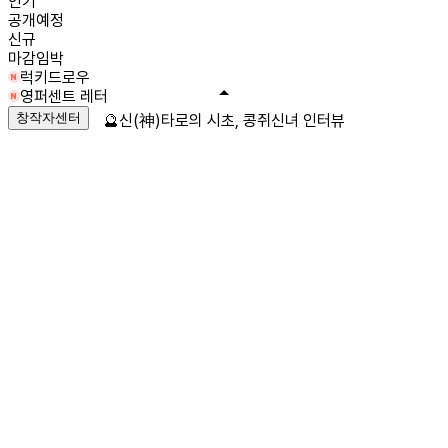
인기
공개예정
신규
마감임박
럭키드로우
영퍼센트 레터
창작자센터
🔮신(神)타로의 시초, 콩쥐신녀 인터뷰