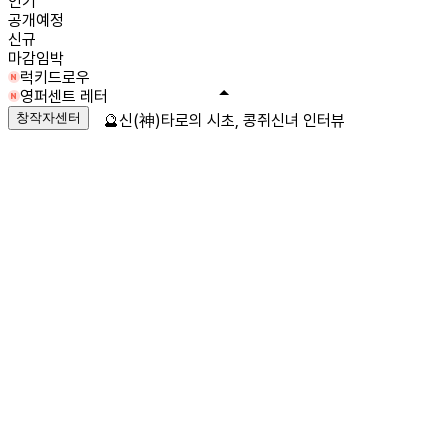
인기
공개예정
신규
마감임박
럭키드로우
영퍼센트 레터
창작자센터
🔮신(神)타로의 시초, 콩쥐신녀 인터뷰