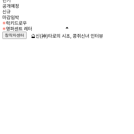
인기
공개예정
신규
마감임박
럭키드로우
영퍼센트 레터
창작자센터
🔮신(神)타로의 시초, 콩쥐신녀 인터뷰