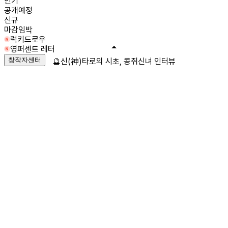
인기
공개예정
신규
마감임박
럭키드로우
영퍼센트 레터
창작자센터
🔮신(神)타로의 시초, 콩쥐신녀 인터뷰