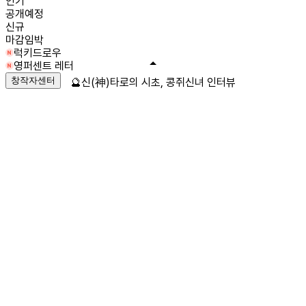
인기
공개예정
신규
마감임박
럭키드로우
영퍼센트 레터
창작자센터
🔮신(神)타로의 시초, 콩쥐신녀 인터뷰