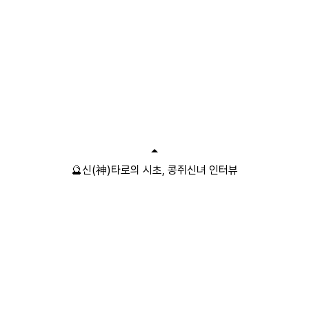
🔮신(神)타로의 시초, 콩쥐신녀 인터뷰