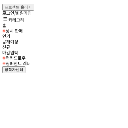
프로젝트 올리기
로그인/회원가입
카테고리
홈
상시 판매
인기
공개예정
신규
마감임박
럭키드로우
영퍼센트 레터
창작자센터