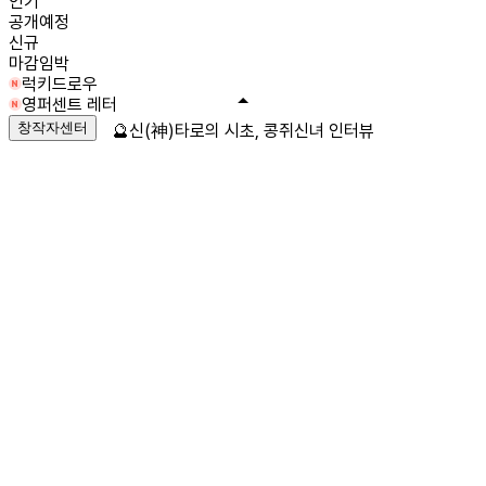
인기
공개예정
신규
마감임박
럭키드로우
영퍼센트 레터
창작자센터
🔮신(神)타로의 시초, 콩쥐신녀 인터뷰