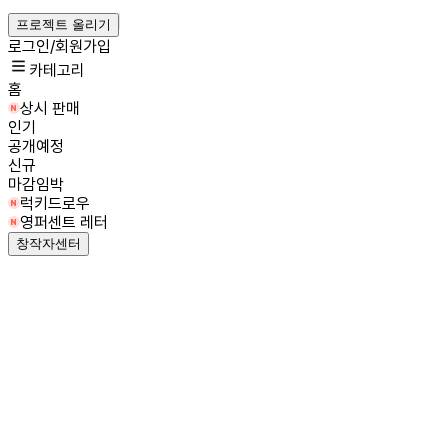
프로젝트 올리기
로그인/회원가입
카테고리
홈
상시 판매
인기
공개예정
신규
마감임박
럭키드로우
영퍼센트 레터
창작자센터