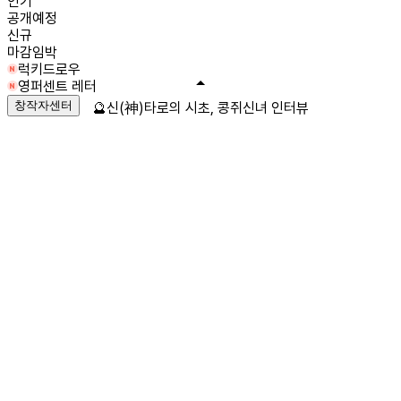
인기
공개예정
신규
마감임박
럭키드로우
영퍼센트 레터
창작자센터
🔮신(神)타로의 시초, 콩쥐신녀 인터뷰