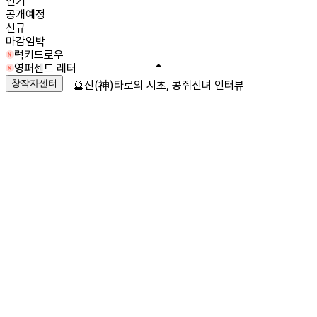
인기
공개예정
신규
마감임박
럭키드로우
영퍼센트 레터
창작자센터
🔮신(神)타로의 시초, 콩쥐신녀 인터뷰