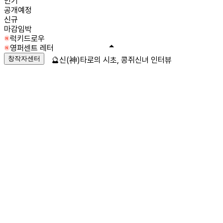
인기
공개예정
신규
마감임박
럭키드로우
영퍼센트 레터
창작자센터
🔮신(神)타로의 시초, 콩쥐신녀 인터뷰