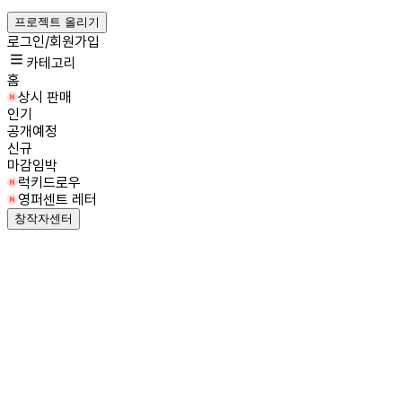
프로젝트 올리기
로그인/회원가입
카테고리
홈
상시 판매
인기
공개예정
신규
마감임박
럭키드로우
영퍼센트 레터
창작자센터