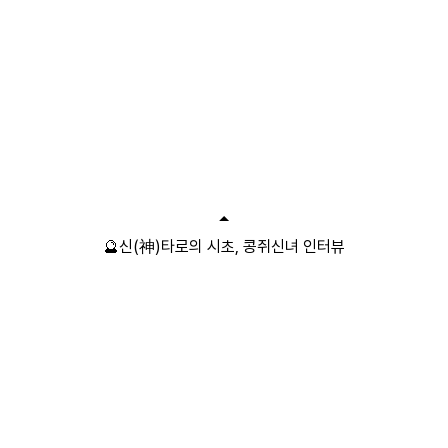
🔮신(神)타로의 시초, 콩쥐신녀 인터뷰