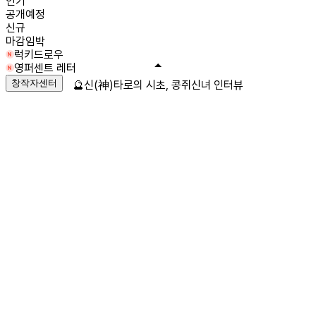
인기
공개예정
신규
마감임박
럭키드로우
영퍼센트 레터
창작자센터
🔮신(神)타로의 시초, 콩쥐신녀 인터뷰