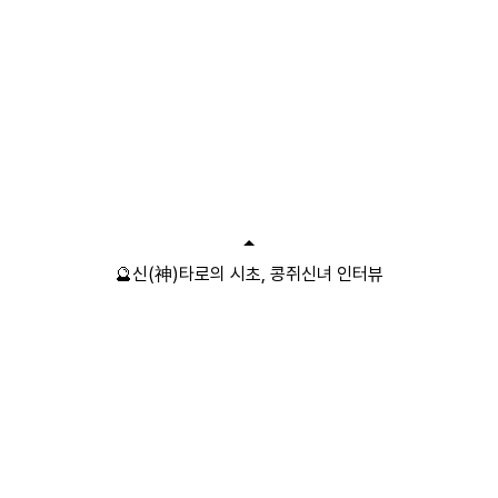
🔮신(神)타로의 시초, 콩쥐신녀 인터뷰