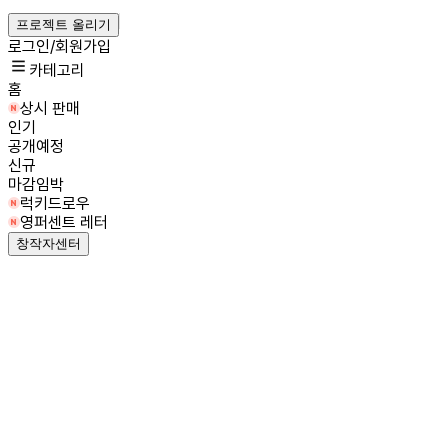
프로젝트 올리기
로그인/회원가입
카테고리
홈
상시 판매
인기
공개예정
신규
마감임박
럭키드로우
영퍼센트 레터
창작자센터