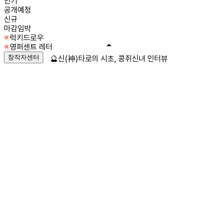
인기
공개예정
신규
마감임박
럭키드로우
영퍼센트 레터
창작자센터
🔮신(神)타로의 시초, 콩쥐신녀 인터뷰