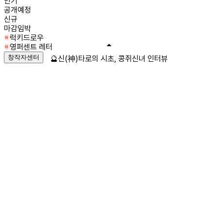
인기
공개예정
신규
마감임박
럭키드로우
영퍼센트 레터
창작자센터
🔮신(神)타로의 시초, 콩쥐신녀 인터뷰