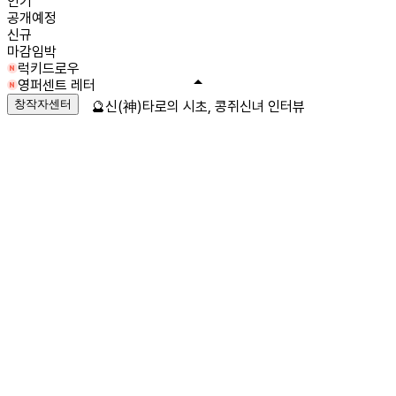
인기
공개예정
신규
마감임박
럭키드로우
영퍼센트 레터
창작자센터
🔮신(神)타로의 시초, 콩쥐신녀 인터뷰