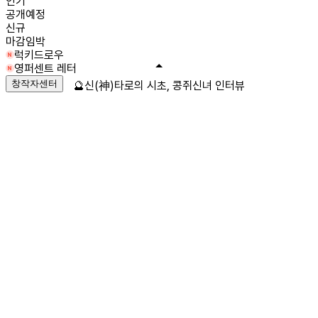
인기
공개예정
신규
마감임박
럭키드로우
영퍼센트 레터
창작자센터
🔮신(神)타로의 시초, 콩쥐신녀 인터뷰