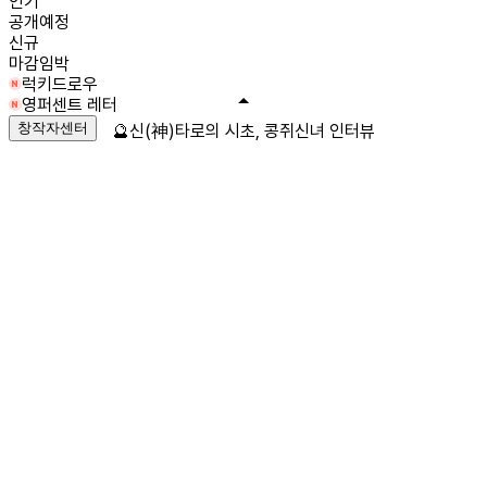
인기
공개예정
신규
마감임박
럭키드로우
영퍼센트 레터
창작자센터
🔮신(神)타로의 시초, 콩쥐신녀 인터뷰