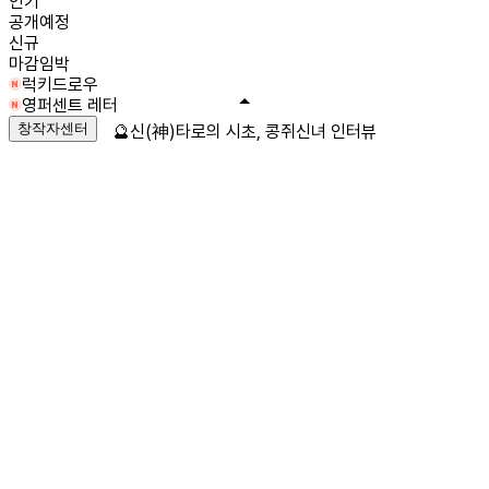
인기
공개예정
신규
마감임박
럭키드로우
영퍼센트 레터
창작자센터
🔮신(神)타로의 시초, 콩쥐신녀 인터뷰