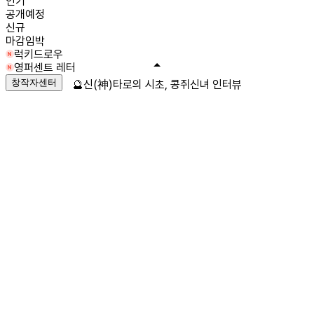
인기
공개예정
신규
마감임박
럭키드로우
영퍼센트 레터
창작자센터
🔮신(神)타로의 시초, 콩쥐신녀 인터뷰