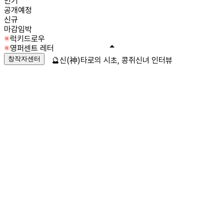
인기
공개예정
신규
마감임박
럭키드로우
영퍼센트 레터
창작자센터
🔮신(神)타로의 시초, 콩쥐신녀 인터뷰