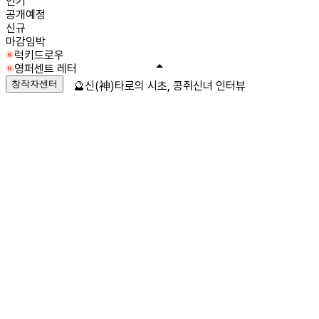
인기
공개예정
신규
마감임박
럭키드로우
영퍼센트 레터
창작자센터
🔮신(神)타로의 시초, 콩쥐신녀 인터뷰