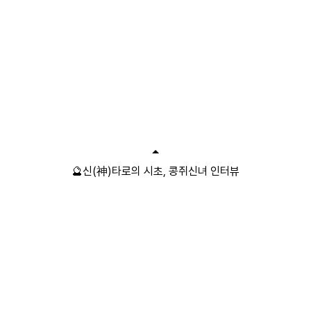
🔮신(神)타로의 시초, 콩쥐신녀 인터뷰