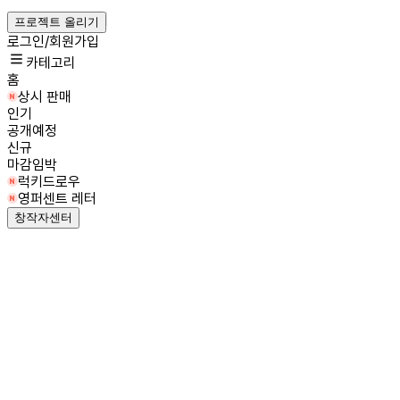
프로젝트 올리기
로그인/회원가입
카테고리
홈
상시 판매
인기
공개예정
신규
마감임박
럭키드로우
영퍼센트 레터
창작자센터