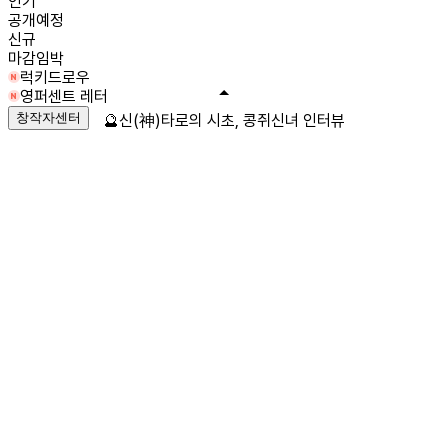
인기
공개예정
신규
마감임박
럭키드로우
영퍼센트 레터
창작자센터
🔮신(神)타로의 시초, 콩쥐신녀 인터뷰