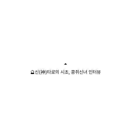
🔮신(神)타로의 시초, 콩쥐신녀 인터뷰