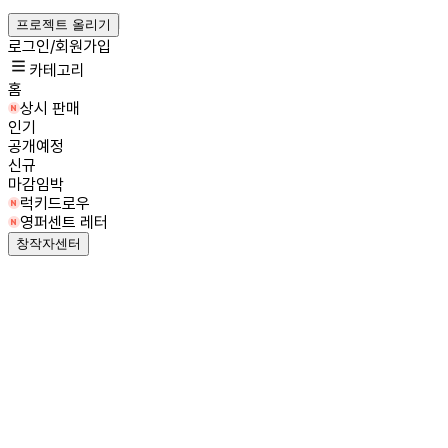
프로젝트 올리기
로그인/회원가입
카테고리
홈
상시 판매
인기
공개예정
신규
마감임박
럭키드로우
영퍼센트 레터
창작자센터