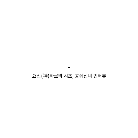
🔮신(神)타로의 시초, 콩쥐신녀 인터뷰