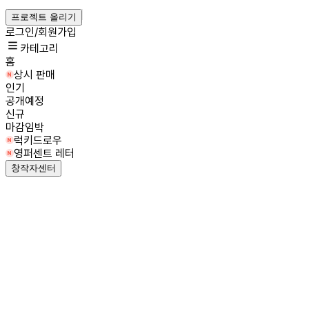
프로젝트 올리기
로그인/회원가입
카테고리
홈
상시 판매
인기
공개예정
신규
마감임박
럭키드로우
영퍼센트 레터
창작자센터