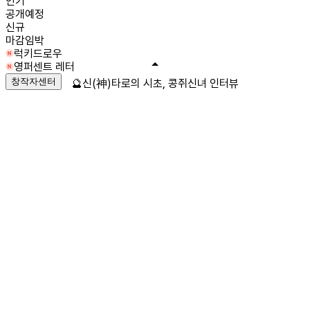
인기
공개예정
신규
마감임박
럭키드로우
영퍼센트 레터
창작자센터
🔮신(神)타로의 시초, 콩쥐신녀 인터뷰