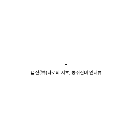
🔮신(神)타로의 시초, 콩쥐신녀 인터뷰