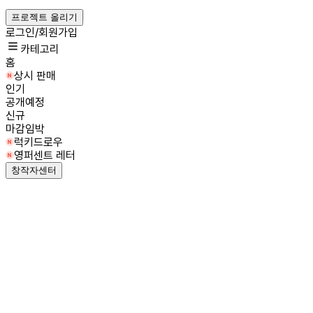
프로젝트 올리기
로그인/회원가입
카테고리
홈
상시 판매
인기
공개예정
신규
마감임박
럭키드로우
영퍼센트 레터
창작자센터