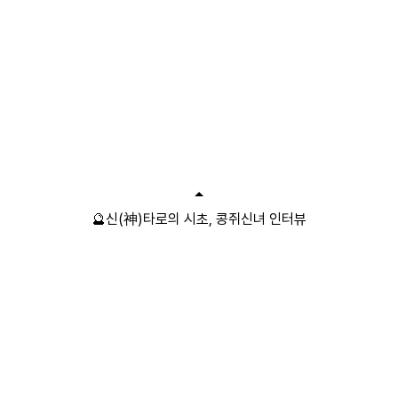
🔮신(神)타로의 시초, 콩쥐신녀 인터뷰