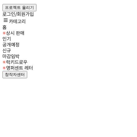
프로젝트 올리기
로그인/회원가입
카테고리
홈
상시 판매
인기
공개예정
신규
마감임박
럭키드로우
영퍼센트 레터
창작자센터