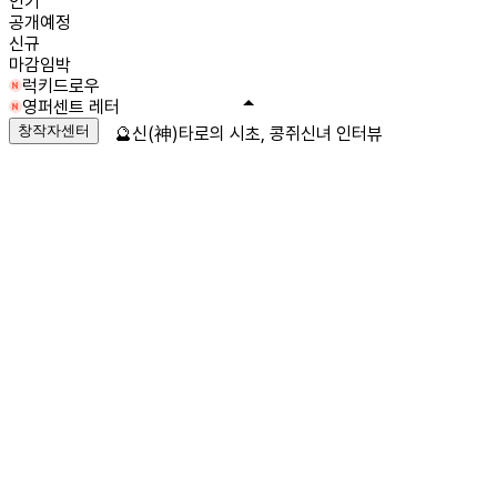
인기
공개예정
신규
마감임박
럭키드로우
영퍼센트 레터
창작자센터
🔮신(神)타로의 시초, 콩쥐신녀 인터뷰