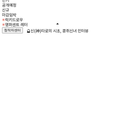
인기
공개예정
신규
마감임박
럭키드로우
영퍼센트 레터
창작자센터
🔮신(神)타로의 시초, 콩쥐신녀 인터뷰