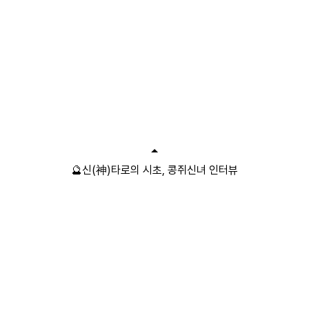
🔮신(神)타로의 시초, 콩쥐신녀 인터뷰