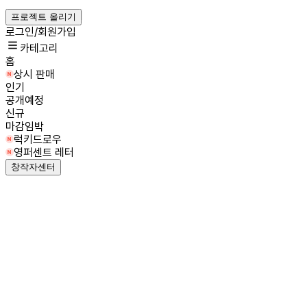
프로젝트 올리기
로그인/회원가입
카테고리
홈
상시 판매
인기
공개예정
신규
마감임박
럭키드로우
영퍼센트 레터
창작자센터