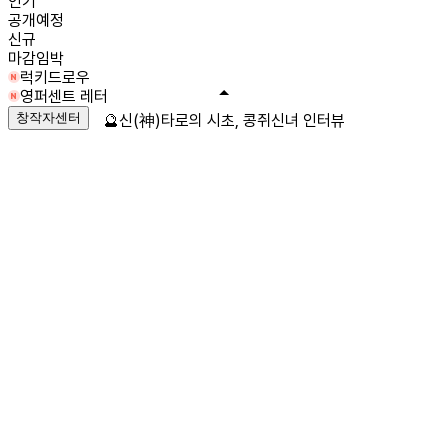
인기
공개예정
신규
마감임박
럭키드로우
영퍼센트 레터
창작자센터
🔮신(神)타로의 시초, 콩쥐신녀 인터뷰