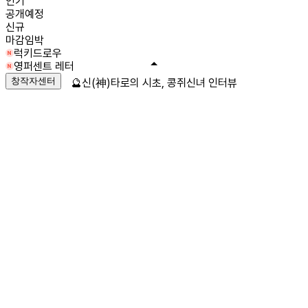
인기
공개예정
신규
마감임박
럭키드로우
영퍼센트 레터
창작자센터
🔮신(神)타로의 시초, 콩쥐신녀 인터뷰