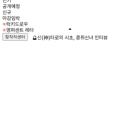
인기
공개예정
신규
마감임박
럭키드로우
영퍼센트 레터
창작자센터
🔮신(神)타로의 시초, 콩쥐신녀 인터뷰